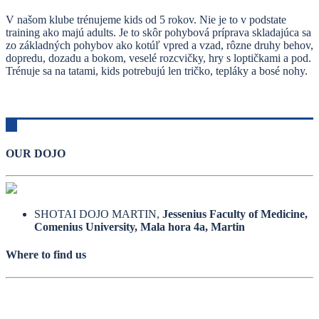
V našom klube trénujeme kids od 5 rokov. Nie je to v podstate
training ako majú adults. Je to skôr pohybová príprava skladajúca sa
zo základných pohybov ako kotúľ vpred a vzad, rôzne druhy behov,
dopredu, dozadu a bokom, veselé rozcvičky, hry s loptičkami a pod.
Trénuje sa na tatami, kids potrebujú len tričko, tepláky a bosé nohy.
OUR DOJO
SHOTAI DOJO MARTIN,
Jessenius Faculty of Medicine,
Comenius University, Mala hora 4a, Martin
Where to find us